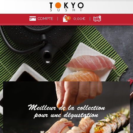
0
COMPTE
0,00€