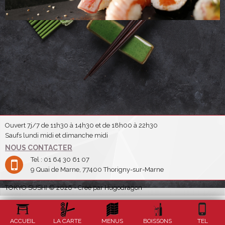
Ouvert 7j/7 de 11h30 à 14h30 et de 18h00 à 22h30
Saufs lundi midi et dimanche midi
NOUS CONTACTER
Tel : 01 64 30 61 07
9 Quai de Marne, 77400 Thorigny-sur-Marne
TOKYO SUSHI © 2026 - Créé par Hugodragon
ACCUEIL
LA CARTE
MENUS
BOISSONS
TEL